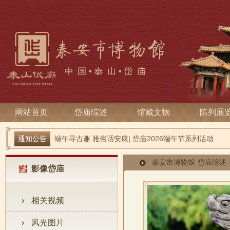
网站首页
岱庙综述
馆藏文物
陈列展
通知公告
端午寻古趣 雅俗话安康| 岱庙2026端午节系列活动
关于宋天贶殿壁画暂停预约参观的温馨提示
泰安市博物馆
-
岱庙综述
-
影像岱庙
相关视频
风光图片