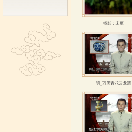
摄影：宋军
明_万历青花云龙瓶