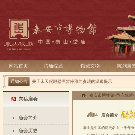
网站首页
岱庙综述
馆藏文物
陈列展
端午寻古趣 雅俗话安康| 岱庙2026端午节系列活动
通知公告
关于宋天贶殿壁画暂停预约参观的温馨提示
泰安市博物馆
-
岱庙综述
-
东岳庙会
庙会简介
庙会简介
泰山是中国的历史名山,上千年来
庙会历史