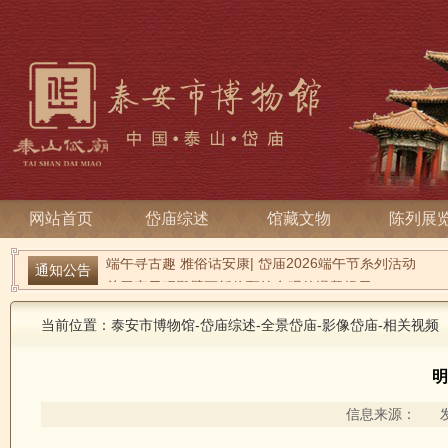
网站首页
岱庙综述
馆藏文物
陈列展
通知公告
端午寻古趣 雅俗话安康| 岱庙2026端午节系列活动
关于宋天贶殿壁画暂停预约参观的温馨提示
当前位置：
泰安市博物馆
-
岱庙综述
-
全景岱庙
-
影像岱庙
-
相关视频
明
信息来源： 发布