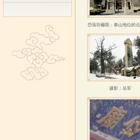
岱庙坊楹联：泰山地位的
摄影：丛军