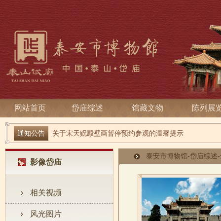
网站首页
岱庙综述
馆藏文物
陈列展
端午寻古趣 雅俗话安康| 岱庙2026端午节系列活动
通知公告
关于宋天贶殿壁画暂停预约参观的温馨提示
泰安市博物馆
-
岱庙综述
-
影像岱庙
相关视频
风光图片