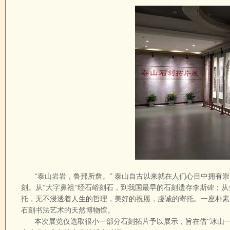
“泰山岩岩，鲁邦所詹。” 泰山自古以来就在人们心目中拥有崇
刻。从“大字鼻祖”经石峪刻石，到我国最早的石刻遗存李斯碑；从
托，无不浸透着人生的哲理，美好的祝愿，虔诚的寄托。一座朴素
石刻书法艺术的天然博物馆。
本次展览仅选取很小一部分石刻拓片予以展示，旨在借“冰山