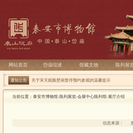
网站首页
岱庙综述
馆藏文物
陈列展
端午寻古趣 雅俗话安康| 岱庙2026端午节系列活动
通知公告
关于宋天贶殿壁画暂停预约参观的温馨提示
当前位置：
泰安市博物馆
-
陈列展览
-
会展中心陈列馆
-
展厅介绍
信息来源： 发布