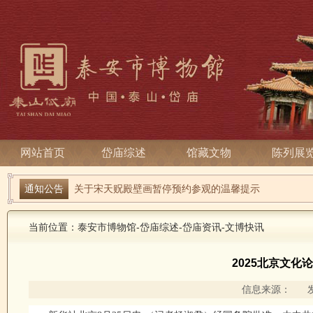
网站首页
岱庙综述
馆藏文物
陈列展
通知公告
端午寻古趣 雅俗话安康| 岱庙2026端午节系列活动
关于宋天贶殿壁画暂停预约参观的温馨提示
当前位置：
泰安市博物馆
-
岱庙综述
-
岱庙资讯
-
文博快讯
2025北京文化
信息来源： 发布