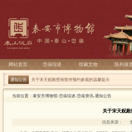
网站首页
岱庙综述
馆藏文物
陈列展
端午寻古趣 雅俗话安康| 岱庙2026端午节系列活动
通知公告
关于宋天贶殿壁画暂停预约参观的温馨提示
当前位置：
泰安市博物馆
-
岱庙综述
-
岱庙资讯
-
通知公告
关于宋天贶殿
信息来源： 发布