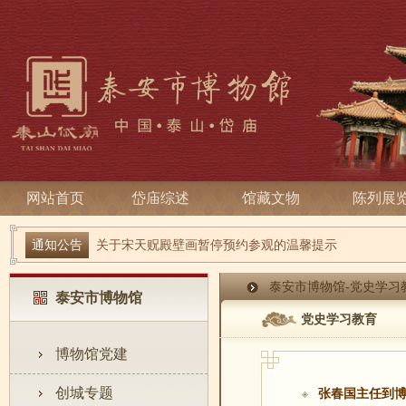
网站首页
岱庙综述
馆藏文物
陈列展
端午寻古趣 雅俗话安康| 岱庙2026端午节系列活动
通知公告
关于宋天贶殿壁画暂停预约参观的温馨提示
泰安市博物馆
-
党史学习
泰安市博物馆
党史学习教育
博物馆党建
创城专题
张春国主任到