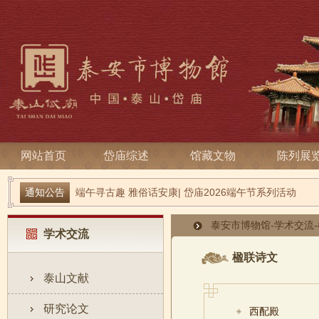
网站首页
岱庙综述
馆藏文物
陈列展
通知公告
端午寻古趣 雅俗话安康| 岱庙2026端午节系列活动
关于宋天贶殿壁画暂停预约参观的温馨提示
泰安市博物馆
-
学术交流
-
学术交流
楹联诗文
泰山文献
研究论文
西配殿