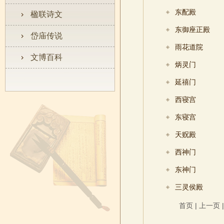
东配殿
楹联诗文
东御座正殿
岱庙传说
雨花道院
文博百科
炳灵门
延禧门
西寝宫
东寝宫
天贶殿
西神门
东神门
三灵侯殿
首页
|
上一页