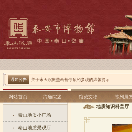
端午寻古趣 雅俗话安康| 岱庙2026端午节系列活动
通知公告
关于宋天贶殿壁画暂停预约参观的温馨提示
泰安市博物馆
-
陈列展览
-
网站首页
地质知识科普厅
岱庙综述
馆藏文物
陈列展
地质知识科普厅
泰山地质小广场
泰山地质景观厅