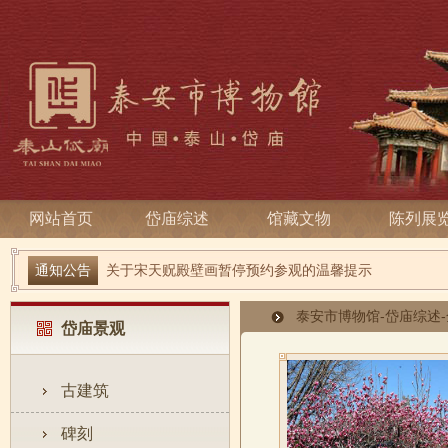
网站首页
岱庙综述
馆藏文物
陈列展
端午寻古趣 雅俗话安康| 岱庙2026端午节系列活动
通知公告
关于宋天贶殿壁画暂停预约参观的温馨提示
泰安市博物馆
-
岱庙综述
-
岱庙景观
古建筑
碑刻