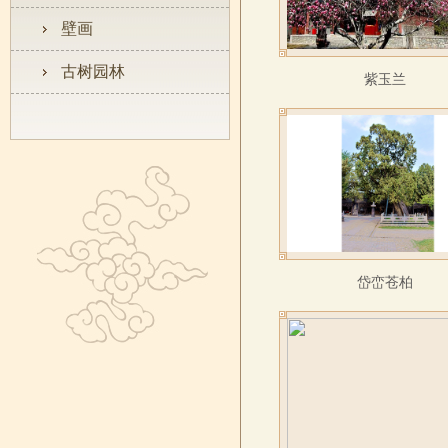
壁画
古树园林
紫玉兰​
岱峦苍柏​