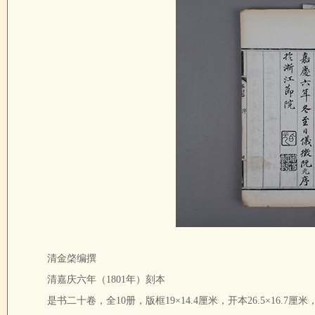
清金棨编撰
清嘉庆六年（1801年）刻本
是书二十卷，全10册，版框19×14.4厘米，开本26.5×16