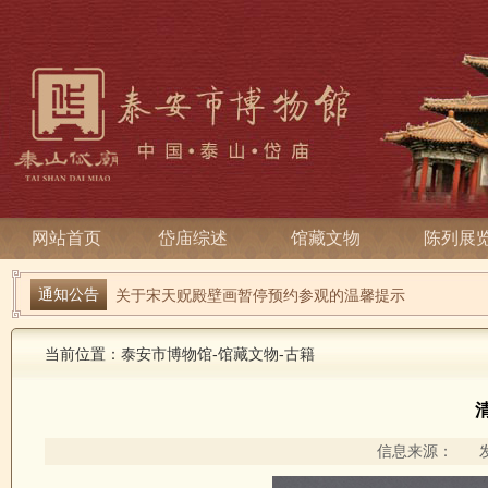
网站首页
岱庙综述
馆藏文物
陈列展
通知公告
端午寻古趣 雅俗话安康| 岱庙2026端午节系列活动
关于宋天贶殿壁画暂停预约参观的温馨提示
当前位置：
泰安市博物馆
-
馆藏文物
-
古籍
信息来源： 发布