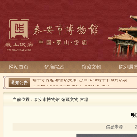
网站首页
岱庙综述
馆藏文物
陈列展
通知公告
端午寻古趣 雅俗话安康| 岱庙2026端午节系列活动
关于宋天贶殿壁画暂停预约参观的温馨提示
当前位置：
泰安市博物馆
-
馆藏文物
-
古籍
明
信息来源： 发布