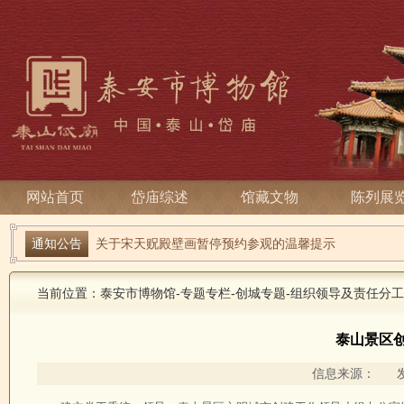
网站首页
岱庙综述
馆藏文物
陈列展
端午寻古趣 雅俗话安康| 岱庙2026端午节系列活动
通知公告
关于宋天贶殿壁画暂停预约参观的温馨提示
当前位置：
泰安市博物馆
-
专题专栏
-
创城专题
-
组织领导及责任分工
泰山景区
信息来源： 发布