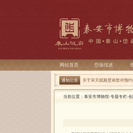
网站首页
岱庙综述
端午寻古趣 雅俗话安康| 岱
通知公告
关于宋天贶殿壁画暂停预约
当前位置：
泰安市博物馆
-
专题专栏
-
创