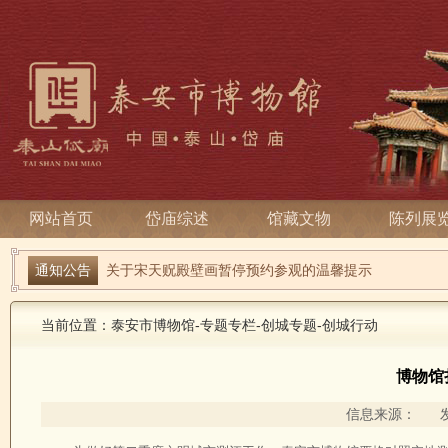
网站首页
岱庙综述
馆藏文物
陈列展
端午寻古趣 雅俗话安康| 岱庙2026端午节系列活动
通知公告
关于宋天贶殿壁画暂停预约参观的温馨提示
当前位置：
泰安市博物馆
-
专题专栏
-
创城专题
-
创城行动
博物馆
信息来源： 发布