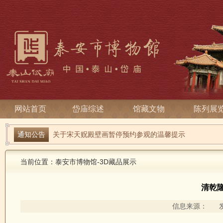
网站首页
岱庙综述
馆藏文物
陈列展
端午寻古趣 雅俗话安康| 岱庙2026端午节系列活动
通知公告
关于宋天贶殿壁画暂停预约参观的温馨提示
当前位置：
泰安市博物馆
-
3D藏品展示
清乾
信息来源： 发布