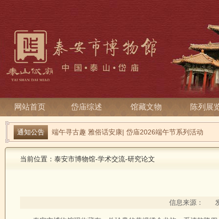
网站首页
岱庙综述
馆藏文物
陈列展
通知公告
端午寻古趣 雅俗话安康| 岱庙2026端午节系列活动
关于宋天贶殿壁画暂停预约参观的温馨提示
当前位置：
泰安市博物馆
-
学术交流
-
研究论文
信息来源： 发布