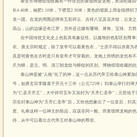
泰安市博物馆现收藏有一件珍贵的黄缎绣金龙袍，系清乾隆四十
长4.40米，袖肥1.10米，下襟宽2.30米；黄色的缎面上用金
龙一团。在龙的周围还绣有五彩祥云、吉祥八宝及花卉纹，云龙之
高山，山的边缘还有江芽，另外还点缀有珊瑚、犀角、宝珠、方胜
在中国传统文化史上色彩具有象征性。以服饰的色彩区别尊卑
衣。唐太宗时规定，除了皇帝可以着黄色衣，“士庶不得以赤黄为衣
其是明黄色在古时是只有皇帝才可穿着的。龙袍上所绣的龙也有不
爪为蟒，是元、明、清三朝龙纹与蟒纹的区别。博物馆现收藏的此
泰山神是被“人格”化了的神，这一点从历代帝王给泰山神累
号，如唐玄宗李隆基于开元十三年（公元725年）到泰山举行封禅大
为“仁圣天齐王”，大中祥符五年又加封为“天齐仁圣帝”；元世祖于
宗在封泰山神为“天齐仁圣帝”后，又给他想象出了一位皇后，封其
君。礼奉这样一位神主的祭品，应该非同一般。而黄缎绣龙袍的色
待，从中可以看出古代帝王对泰山神的尊崇。