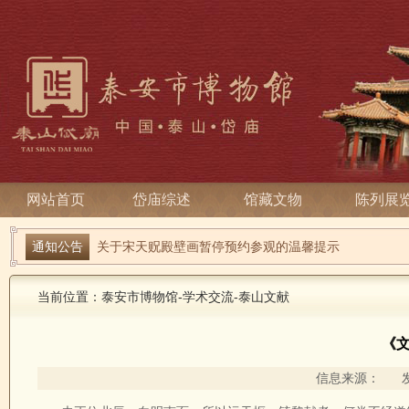
网站首页
岱庙综述
馆藏文物
陈列展
端午寻古趣 雅俗话安康| 岱庙2026端午节系列活动
通知公告
关于宋天贶殿壁画暂停预约参观的温馨提示
当前位置：
泰安市博物馆
-
学术交流
-
泰山文献
《文
信息来源： 发布