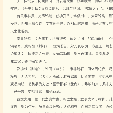
夫正位北辰，向明南面，所以运天枢，毓黎献者，何尝不经道
被也。《丹书》曰∶“义胜欲则从，欲胜义则凶。”戒慎之至也。则
昔黄帝神灵，克膺鸿瑞，勒功乔岳，铸鼎荆山。大舜巡岳，显
怪物。固知玉牒金镂，专在帝皇也。然则西鹣东鲽，南茅北黍，空
天之壮观矣。
秦皇铭岱，文自李斯，法家辞气，体乏弘润；然疏而能壮，亦
鸿笔耳。观相如《封禅》，蔚为唱首。尔其表权舆，序皇王，炳玄
绝笔兹文，固维新之作也。及光武勒碑，则文自张纯。首胤典谟，
此二家，并岱宗实迹也。
及扬雄《剧秦》，班固《典引》，事非镌石，而体因纪禅。观
极思，无遗力矣。《典引》所叙，雅有懿采，历鉴前作，能执厥中
观易为明，循势易为力欤？至于邯郸《受命》，攀响前声，风末力
且已千言，劳深绩寡，飙焰缺焉。
兹文为用，盖一代之典章也。构位之始，宜明大体，树骨于训
廉锷，则为伟矣。虽复道极数殚，终然相袭，而日新其采者，必超