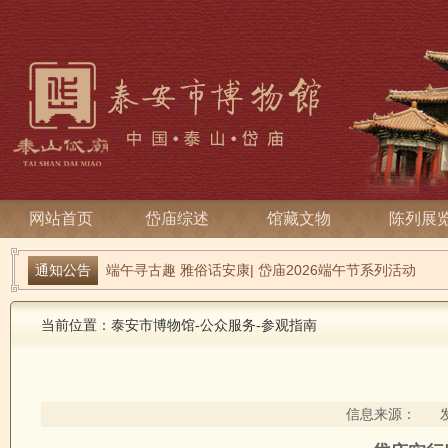
网站首页
岱庙综述
馆藏文物
陈列展
通知公告
端午寻古趣 雅俗话安康| 岱庙2026端午节系列活动
关于宋天贶殿壁画暂停预约参观的温馨提示
当前位置：
泰安市博物馆
-
公众服务
-
参观指南
信息来源： 发布